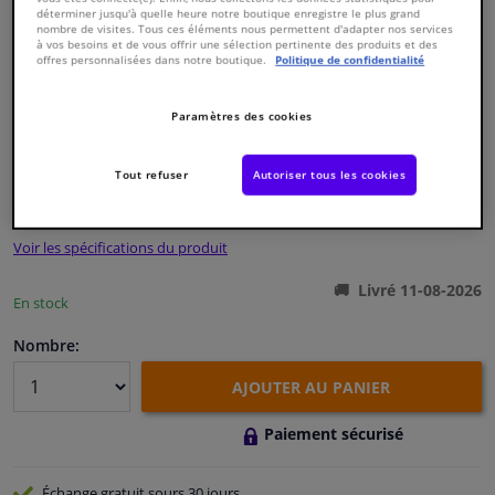
déterminer jusqu'à quelle heure notre boutique enregistre le plus grand
nombre de visites. Tous ces éléments nous permettent d'adapter nos services
à vos besoins et de vous offrir une sélection pertinente des produits et des
Fenêtres & accessoires
offres personnalisées dans notre boutique.
Politique de confidentialité
Intérieur & ameublement
Paramètres des cookies
Numéro de produit d'origine:
0369070
Numéro de fabrication:
38515
EAN:
4027816385158
Styling & Performance
Tout refuser
Autoriser tous les cookies
€ 66,
31
TTC
Nettoyage & protection
Voir les spécifications du produit
Atelier & outils
Livré 11-08-2026
En stock
Camping-car, moto & vélo
Nombre:
AJOUTER AU PANIER
Promotions et réductions
Paiement sécurisé
Capteurs & électronique
Échange gratuit
sours 30 jours