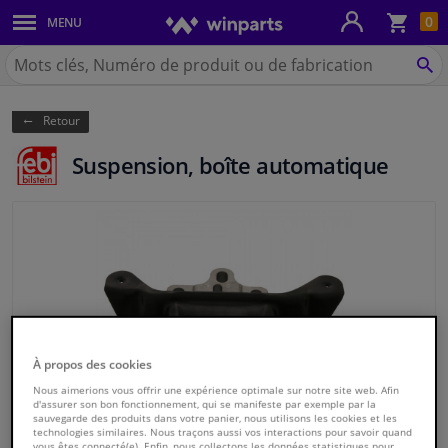
Pan
0
MENU
Carrosserie & tôles
Chercher
Winparts.be
CH
Feux & ampoules
(Wallonie)
Retour
Freinage
Suspension, boîte automatique
Système d'échappement
Châssis & transmission
Refroidissement & chauffage
Pièces moteur & accessoires
À propos des cookies
Filtres & liquides
Nous aimerions vous offrir une expérience optimale sur notre site web. Afin
d'assurer son bon fonctionnement, qui se manifeste par exemple par la
sauvegarde des produits dans votre panier, nous utilisons les cookies et les
technologies similaires. Nous traçons aussi vos interactions pour savoir quand
Bagages & transport
vous êtes connecté(e). Enfin, nous collectons les données statistiques pour