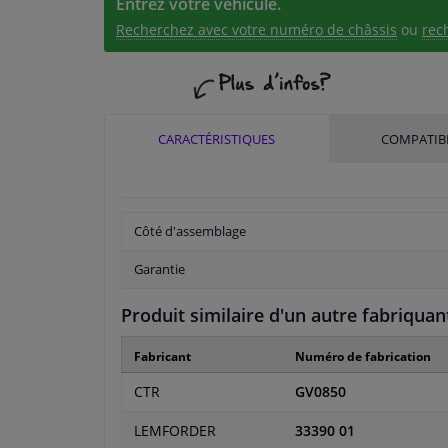
Entrez votre véhicule.
Recherchez avec votre numéro de châssis
ou
rec
CARACTÉRISTIQUES
COMPATIBI
Côté d'assemblage
Garantie
Produit similaire d'un autre fabriquan
Fabricant
Numéro de fabrication
CTR
GV0850
LEMFORDER
33390 01