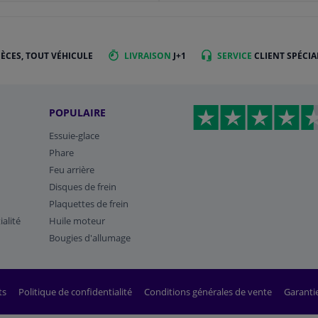
IÈCES, TOUT VÉHICULE
LIVRAISON
J+1
SERVICE
CLIENT SPÉCIA
POPULAIRE
Essuie-glace
Phare
Feu arrière
Disques de frein
Plaquettes de frein
ialité
Huile moteur
Bougies d'allumage
ts
Politique de confidentialité
Conditions générales de vente
Garanti