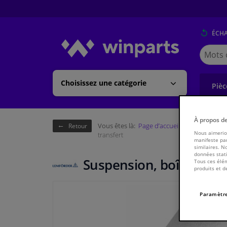
ÉCH
Cherche
Winpart
(Walloni
Choisissez une catégorie
Pièc
À propos d
Vous êtes là:
Page d’accueil
Châssis & tr
Retour
Nous aimerion
transfert
manifeste par
similaires. N
données stati
Suspension, boîte de tr
Tous ces élém
produits et d
Paramètre