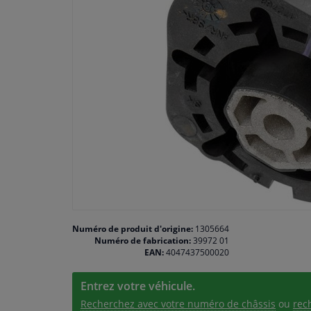
Numéro de produit d'origine:
1305664
Numéro de fabrication:
39972 01
EAN:
4047437500020
Entrez votre véhicule.
Recherchez avec votre numéro de châssis
ou
rec