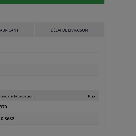
FABRICANT
DÉLAI DE LIVRAISON
éro de fabrication
Prix
370
10 3682