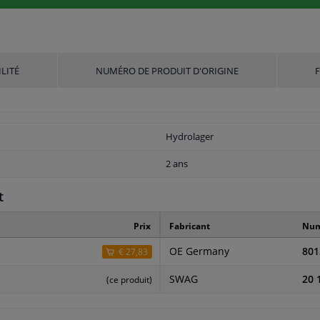
LITÉ
NUMÉRO DE PRODUIT D'ORIGINE
Hydrolager
2 ans
t
Prix
Fabricant
Num
OE Germany
801
€ 27,83
SWAG
20 
(ce produit)