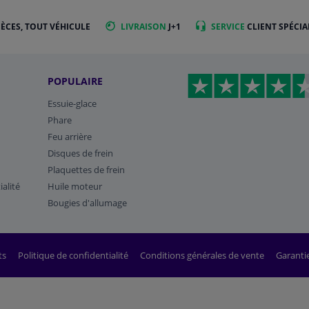
IÈCES, TOUT VÉHICULE
LIVRAISON
J+1
SERVICE
CLIENT SPÉCIA
POPULAIRE
Essuie-glace
Phare
Feu arrière
Disques de frein
Plaquettes de frein
ialité
Huile moteur
Bougies d'allumage
ts
Politique de confidentialité
Conditions générales de vente
Garanti