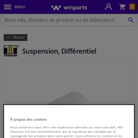
Pan
0
MENU
Carrosserie & tôles
Chercher
Winparts.be
CH
Feux & ampoules
(Wallonie)
Retour
Freinage
Suspension, Différentiel
Système d'échappement
Châssis & transmission
Refroidissement & chauffage
Pièces moteur & accessoires
À propos des cookies
Filtres & liquides
Nous aimerions vous offrir une expérience optimale sur notre site web. Afin
d'assurer son bon fonctionnement, qui se manifeste par exemple par la
Bagages & transport
sauvegarde des produits dans votre panier, nous utilisons les cookies et les