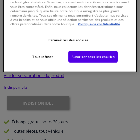
technologies similaires. Nous traçons aussi vos interactions pour savoir quand
vous êtes connecté(e). Enfin, nous collectons les données statistiques pour
déterminer jusqu'à quelle heure notre boutique enregistre le plus grand
Fenêtres & accessoires
nombre de visites. Tous ces éléments nous permettent d'adapter nos services
à vos besoins et de vous offrir une sélection pertinente des produits et des
offres personnalisées dans notre boutique.
Politique de confidentialité
Intérieur & ameublement
Numéro de produit d'origine:
1428554
Paramètres des cookies
Numéro de fabrication:
TED41771
Styling & Performance
EAN:
5902275417710
Tout refuser
Autoriser tous les cookies
€ 25,
30
TTC
Nettoyage & protection
Voir les spécifications du produit
Atelier & outils
Indisponible
Camping-car, moto & vélo
INDISPONIBLE
Promotions et réductions
Échange gratuit
sours 30 jours
Capteurs & électronique
Toutes pièces, tout véhicule