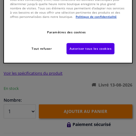
déterminer jusqu'à quelle heure notre boutique enregistre le plus grand
nombre de visites. Tous ces éléments nous permettent d'adapter nos services
à vos besoins et de vous offrir une sélection pertinente des produits et des
Fenêtres & accessoires
offres personnalisées dans notre boutique.
Politique de confidentialité
Intérieur & ameublement
Paramètres des cookies
Numéro de produit d'origine:
1982715
Numéro de fabrication:
610123
Styling & Performance
EAN:
8033989682747
Tout refuser
Autoriser tous les cookies
€ 118,
72
TTC
Nettoyage & protection
Voir les spécifications du produit
Atelier & outils
Livré 13-08-2026
En stock
Camping-car, moto & vélo
Nombre:
Promotions et réductions
AJOUTER AU PANIER
Paiement sécurisé
Capteurs & électronique