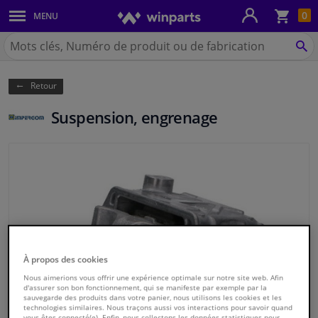
Pan
0
MENU
Carrosserie & tôles
Chercher
Winparts.be
CH
Feux & ampoules
(Wallonie)
Retour
Freinage
Suspension, engrenage
Système d'échappement
Châssis & transmission
Refroidissement & chauffage
Pièces moteur & accessoires
À propos des cookies
Filtres & liquides
Nous aimerions vous offrir une expérience optimale sur notre site web. Afin
d'assurer son bon fonctionnement, qui se manifeste par exemple par la
sauvegarde des produits dans votre panier, nous utilisons les cookies et les
technologies similaires. Nous traçons aussi vos interactions pour savoir quand
Bagages & transport
vous êtes connecté(e). Enfin, nous collectons les données statistiques pour