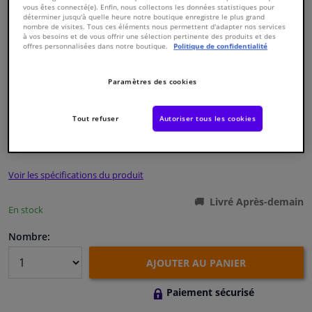
vous êtes connecté(e). Enfin, nous collectons les données statistiques pour
déterminer jusqu'à quelle heure notre boutique enregistre le plus grand
nombre de visites. Tous ces éléments nous permettent d'adapter nos services
Fenêtres & accessoires
à vos besoins et de vous offrir une sélection pertinente des produits et des
offres personnalisées dans notre boutique.
Politique de confidentialité
Intérieur & ameublement
Paramètres des cookies
Numéro de produit d'origine:
1428201
Nettoyage & protection
Numéro de fabrication:
TED40312
EAN:
5902275403126
Tout refuser
Autoriser tous les cookies
€ 57,
54
Atelier & outils
TTC
Voir les spécifications du produit
Camping-car, moto & vélo
Livré Après-demain
En stock
Promotions et réductions
Nombre:
Capteurs & électronique
AJOUTER AU PANIER
Paiement sécurisé