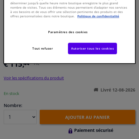
déterminer jusqu'à quelle heure notre boutique enregistre le plus grand
nombre de visites. Tous ces éléments nous permettent d'adapter nos services
à vos besoins et de vous offrir une sélection pertinente des produits et des
Fenêtres & accessoires
offres personnalisées dans notre boutique.
Politique de confidentialité
Intérieur & ameublement
Paramètres des cookies
Numéro de produit d'origine:
1479550
Styling & Performance
Numéro de fabrication:
175983
Tout refuser
Autoriser tous les cookies
EAN:
4054224759837
€ 115,
44
Nettoyage & protection
TTC
Voir les spécifications du produit
Atelier & outils
Livré 12-08-2026
En stock
Camping-car, moto & vélo
Nombre:
Promotions et réductions
AJOUTER AU PANIER
Capteurs & électronique
Paiement sécurisé