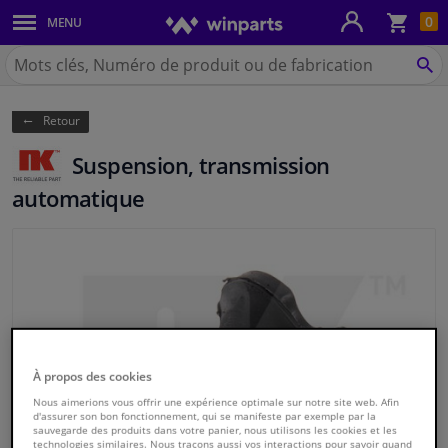
Pan
0
MENU
Carrosserie & tôles
Chercher
Winparts.be
CH
Feux & ampoules
(Wallonie)
Retour
Freinage
Suspension, transmission
Système d'échappement
automatique
Châssis & transmission
Refroidissement & chauffage
Pièces moteur & accessoires
À propos des cookies
Filtres & liquides
Nous aimerions vous offrir une expérience optimale sur notre site web. Afin
d'assurer son bon fonctionnement, qui se manifeste par exemple par la
sauvegarde des produits dans votre panier, nous utilisons les cookies et les
Bagages & transport
technologies similaires. Nous traçons aussi vos interactions pour savoir quand