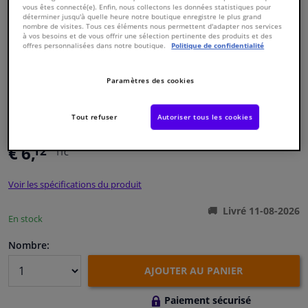
vous êtes connecté(e). Enfin, nous collectons les données statistiques pour
déterminer jusqu'à quelle heure notre boutique enregistre le plus grand
nombre de visites. Tous ces éléments nous permettent d'adapter nos services
Fenêtres & accessoires
à vos besoins et de vous offrir une sélection pertinente des produits et des
offres personnalisées dans notre boutique.
Politique de confidentialité
Intérieur & ameublement
Paramètres des cookies
Nettoyage & protection
Numéro de produit d'origine:
2037206
Numéro de fabrication:
59715024
Tout refuser
Autoriser tous les cookies
EAN:
5703858946234
Atelier & outils
€ 6,
12
TTC
Camping-car, moto & vélo
Voir les spécifications du produit
Promotions et réductions
Livré 11-08-2026
En stock
Nombre:
Capteurs & électronique
AJOUTER AU PANIER
Paiement sécurisé