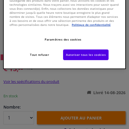
sauvegarde des produits dans votre panier, nous utilisons les cookies et les
technologies similaires. Nous traçons aussi vos interactions pour savoir quand
vous êtes connecté(e). Enfin, nous collectons les données statistiques pour
Fenêtres & accessoires
déterminer jusqu'à quelle heure notre boutique enregistre le plus grand
nombre de visites. Tous ces éléments nous permettent d'adapter nos services
à vos besoins et de vous offrir une sélection pertinente des produits et des
offres personnalisées dans notre boutique.
Politique de confidentialité
Intérieur & ameublement
Numéro de produit d'origine:
0486548
Paramètres des cookies
Styling & Performance
Numéro de fabrication:
VKJP 1496
EAN:
7316575889463
Tout refuser
Autoriser tous les cookies
10
Prix conseillé: € 27,
Nettoyage & protection
WINPRICE
€ 13,
00
TTC
Atelier & outils
Voir les spécifications du produit
Camping-car, moto & vélo
Livré 14-08-2026
En stock
Promotions et réductions
Nombre:
AJOUTER AU PANIER
Capteurs & électronique