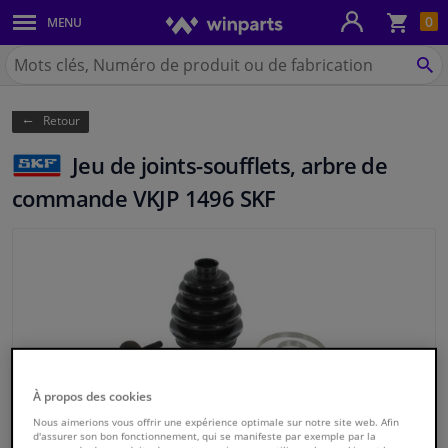
Pan
0
MENU
Carrosserie & tôles
Chercher
Winparts.be
CH
Feux & ampoules
(Wallonie)
Retour
Freinage
Jeu de joints-soufflets, arbre de
Système d'échappement
commande VKJP 1496 SKF
Châssis & transmission
Refroidissement & chauffage
Pièces moteur & accessoires
Filtres & liquides
À propos des cookies
Nous aimerions vous offrir une expérience optimale sur notre site web. Afin
d'assurer son bon fonctionnement, qui se manifeste par exemple par la
Bagages & transport