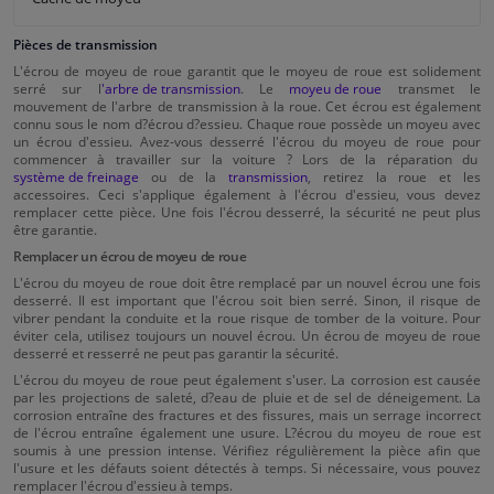
Pièces de transmission
L'écrou de moyeu de roue garantit que le moyeu de roue est solidement
serré sur l
'arbre de transmission
. Le
moyeu de roue
transmet le
mouvement de l'arbre de transmission à la roue. Cet écrou est également
connu sous le nom d?écrou d?essieu. Chaque roue possède un moyeu avec
un écrou d'essieu. Avez-vous desserré l'écrou du moyeu de roue pour
commencer à travailler sur la voiture ? Lors de la réparation du
système de freinage
ou de la
transmission
, retirez la roue et les
accessoires. Ceci s'applique également à l'écrou d'essieu, vous devez
remplacer cette pièce. Une fois l'écrou desserré, la sécurité ne peut plus
être garantie.
Remplacer un écrou de moyeu de roue
L'écrou du moyeu de roue doit être remplacé par un nouvel écrou une fois
desserré. Il est important que l'écrou soit bien serré. Sinon, il risque de
vibrer pendant la conduite et la roue risque de tomber de la voiture. Pour
éviter cela, utilisez toujours un nouvel écrou. Un écrou de moyeu de roue
desserré et resserré ne peut pas garantir la sécurité.
L'écrou du moyeu de roue peut également s'user. La corrosion est causée
par les projections de saleté, d?eau de pluie et de sel de déneigement. La
corrosion entraîne des fractures et des fissures, mais un serrage incorrect
de l'écrou entraîne également une usure. L?écrou du moyeu de roue est
soumis à une pression intense. Vérifiez régulièrement la pièce afin que
l'usure et les défauts soient détectés à temps. Si nécessaire, vous pouvez
remplacer l'écrou d'essieu à temps.