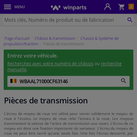
Pan
0
MENU
Carrosserie & tôles
Chercher
Winparts.be
CH
Feux & ampoules
(Wallonie)
Page d’accueil
Châssis & transmission
Chassis & Système de
Freinage
propulsion/traction
Pièces de transmission
Entrez votre véhicule.
Système d'échappement
Recherchez avec votre numéro de châssis
ou
recherche
manuelle
.
Châssis & transmission
Refroidissement & chauffage
Pièces de transmission
Pièces moteur & accessoires
L'écrou de moyeu de roue est utilisé pour serrer solidement le moyeu de
roue à l'essieu. Le moyeu de roue relie l'essieu à la roue. Les moyeux
Filtres & liquides
transmettent la vitesse de l'arbre de transmission aux roues. L'écrou de ce
moyeu est donc une fixation importante du variateur. L'écrou du moyeu de
roue ne peut être serré qu'une seule fois. Une fois l'écrou desserré, par
Bagages & transport