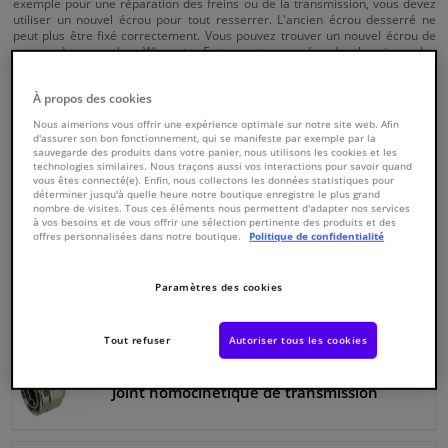
exemple pour une réparation des freins ou de la transmission, vous devez
utiliser un nouvel écrou pour tout resserrer. L'ancien écrou desserré ne
peut plus être fixé correctement. Vous pouvez trouver un nouvel écrou de
Fenêtres & accessoires
moyeu de roue chez Winparts. Entrez votre numéro de chassis ou les
détails de votre voiture sur le site Web et trouvez les pièces appropriées.
26300 Produits
Intérieur & ameublement
À propos des cookies
Nous aimerions vous offrir une expérience optimale sur notre site web. Afin
Chercher
d'assurer son bon fonctionnement, qui se manifeste par exemple par la
Winparts.be
CHE
Styling & Performance
sauvegarde des produits dans votre panier, nous utilisons les cookies et les
(Wallonie)
technologies similaires. Nous traçons aussi vos interactions pour savoir quand
vous êtes connecté(e). Enfin, nous collectons les données statistiques pour
déterminer jusqu'à quelle heure notre boutique enregistre le plus grand
Nettoyage & protection
nombre de visites. Tous ces éléments nous permettent d'adapter nos services
Roulement de roue
à vos besoins et de vous offrir une sélection pertinente des produits et des
offres personnalisées dans notre boutique.
Politique de confidentialité
Atelier & outils
Paramètres des cookies
Arbre de transmission
Camping-car, moto & vélo
Tout refuser
Autoriser tous les cookies
Promotions et réductions
Joint homocinétique de transmission
Capteurs & électronique